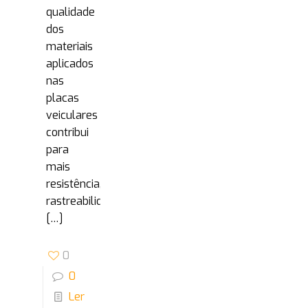
qualidade
dos
materiais
aplicados
nas
placas
veiculares
contribui
para
mais
resistência,
rastreabilidade
[…]
0
0
Ler