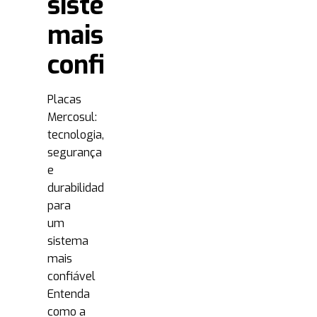
sistema
mais
confiável
Placas
Mercosul:
tecnologia,
segurança
e
durabilidade
para
um
sistema
mais
confiável
Entenda
como a