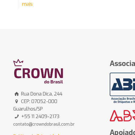
mais
Associa
Rua Dona Dica, 244
CEP: 07052-000
Guarulhos/SP
+55 11 2409-2173
contato@crowndobrasil.com.br
Apoiado