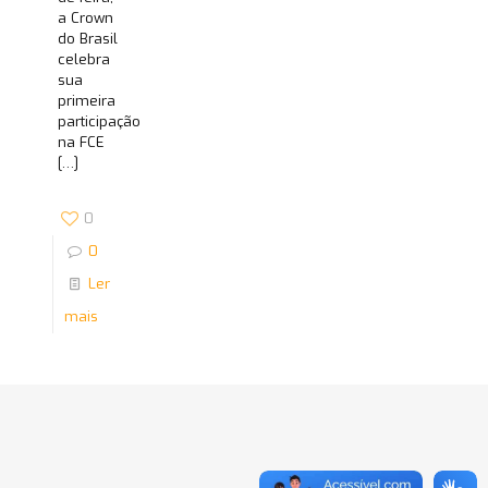
a Crown
do Brasil
celebra
sua
primeira
participação
na FCE
[…]
0
0
Ler
mais