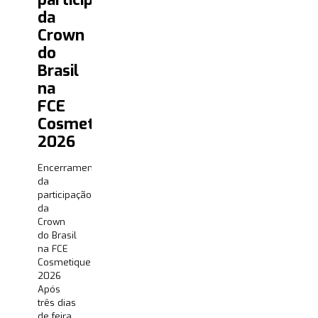
da
Crown
do
Brasil
na
FCE
Cosmetique
2026
Encerramento
da
participação
da
Crown
do Brasil
na FCE
Cosmetique
2026
Após
três dias
de feira,