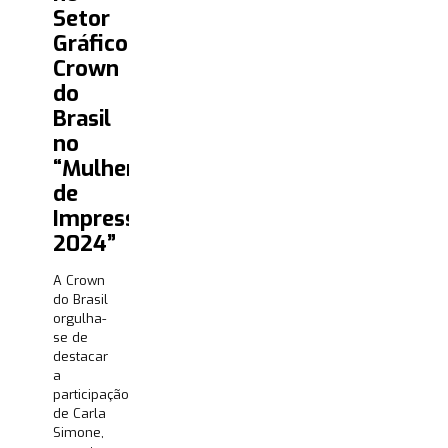
Setor
Gráfico:
Crown
do
Brasil
no
“Mulheres
de
Impressão
2024”
A Crown
do Brasil
orgulha-
se de
destacar
a
participação
de Carla
Simone,