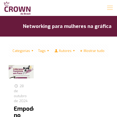
Networking para mulheres na gráfica
Categorias
Tags
Autores
Mostrar tudo
28
de
outubro
de 2024
Empoderamento
no