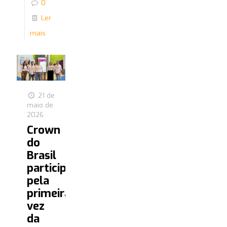
0
Ler
mais
21 de
maio de
2026
Crown
do
Brasil
participa
pela
primeira
vez
da