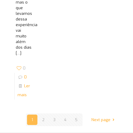
mas o
que
levamos
dessa
experiência
vai
muito
além
dos dias
[…]
0
0
Ler
mais
1
2
3
4
5
Next page