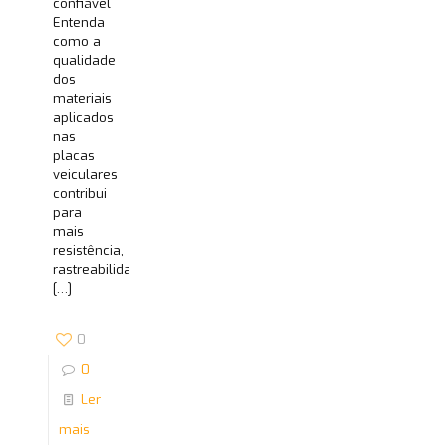
confiável
Entenda
como a
qualidade
dos
materiais
aplicados
nas
placas
veiculares
contribui
para
mais
resistência,
rastreabilidade
[…]
0
0
Ler
mais