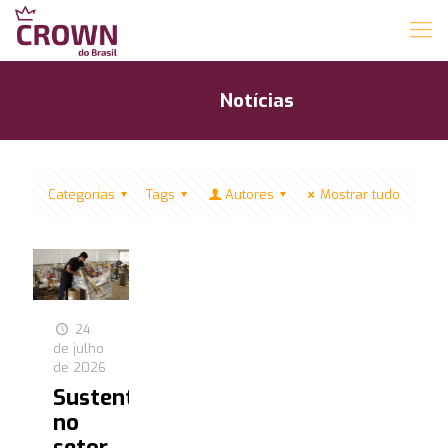
Notícias
Categorias
Tags
Autores
Mostrar tudo
24
de julho
de 2026
Sustentabilidade
no
setor