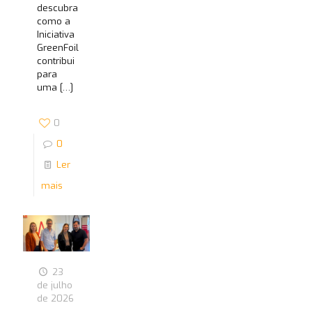
descubra
como a
Iniciativa
GreenFoil
contribui
para
uma
[…]
0
0
Ler
mais
23
de julho
de 2026