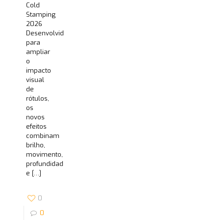
Cold
Stamping
2026
Desenvolvidos
para
ampliar
o
impacto
visual
de
rótulos,
os
novos
efeitos
combinam
brilho,
movimento,
profundidade
e
[…]
0
0