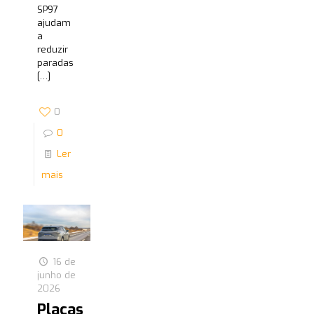
SP97
ajudam
a
reduzir
paradas
[…]
0
0
Ler
mais
16 de
junho de
2026
Placas