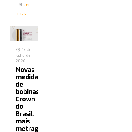
Ler
mais
17 de
julho de
2026
Novas
medidas
de
bobinas
Crown
do
Brasil:
mais
metragem