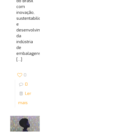
do Brasil
com
inovação,
sustentabilidade
e
desenvolvimento
da
indústria
de
embalagens
[…]
0
0
Ler
mais