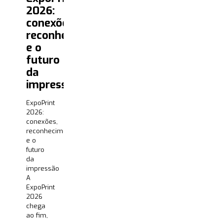
2026:
conexões,
reconhecimento
e o
futuro
da
impressão
ExpoPrint
2026:
conexões,
reconhecimento
e o
futuro
da
impressão
A
ExpoPrint
2026
chega
ao fim,