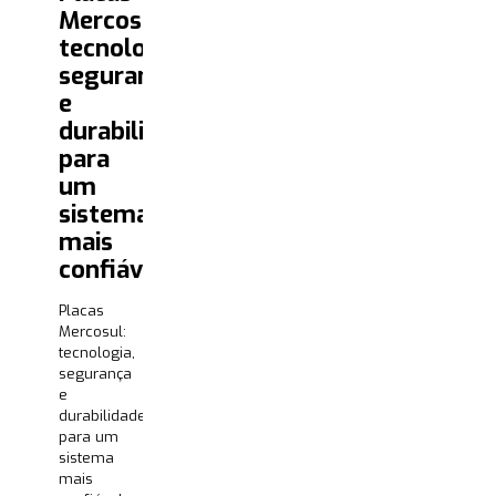
Mercosul:
tecnologia,
segurança
e
durabilidade
para
um
sistema
mais
confiável
Placas
Mercosul:
tecnologia,
segurança
e
durabilidade
para um
sistema
mais