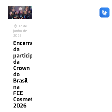
12 de
junho de
2026
Encerramento
da
participação
da
Crown
do
Brasil
na
FCE
Cosmetique
2026