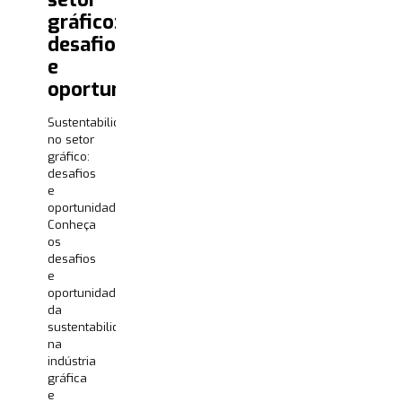
gráfico:
desafios
e
oportunidades
Sustentabilidade
no setor
gráfico:
desafios
e
oportunidades
Conheça
os
desafios
e
oportunidades
da
sustentabilidade
na
indústria
gráfica
e