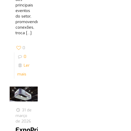
principais
eventos
do setor,
promovendo
conexões,
troca
[…]
0
0
Ler
mais
31 de
março
de 2026
ExpoPrint