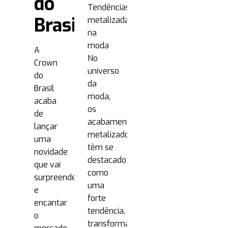
do
Tendências
Brasil
metalizadas
na
moda
A
No
Crown
universo
do
da
Brasil
moda,
acaba
os
de
acabamentos
lançar
metalizados
uma
têm se
novidade
destacado
que vai
como
surpreender
uma
e
forte
encantar
tendência,
o
transformando