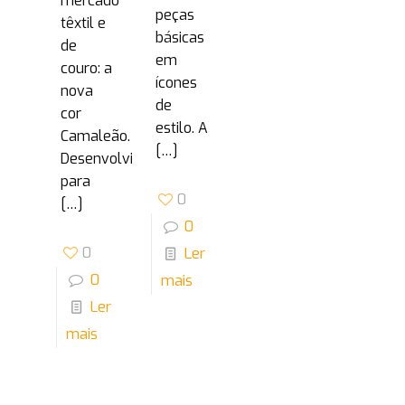
mercado
peças
têxtil e
básicas
de
em
couro: a
ícones
nova
de
cor
estilo. A
Camaleão.
[…]
Desenvolvida
para
0
[…]
0
0
Ler
0
mais
Ler
mais