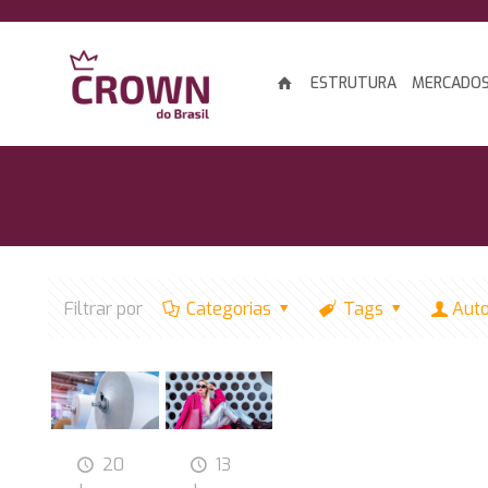
ESTRUTURA
MERCADO
Filtrar por
Categorias
Tags
Aut
20
13