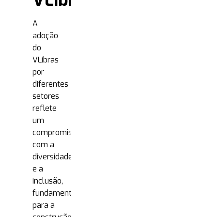
VLibras
A
adoção
do
VLibras
por
diferentes
setores
reflete
um
compromisso
com a
diversidade
e a
inclusão,
fundamentais
para a