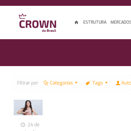
ESTRUTURA
MERCADO
Filtrar por
Categorias
Tags
Aut
24 de