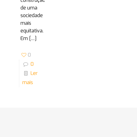
construção
de uma
sociedade
mais
equitativa.
Em
[…]
0
0
Ler
mais